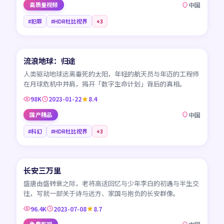
高质量视频
中国
#犯罪
#HDR杜比视界
+
3
99:51
流浪地球：归途
CN
人类驱动地球远离垂死的太阳，年轻的航天员与年迈的工程师
在月球危机中并肩，揭开「数字生命计划」背后的真相。
98K
2023-01-22
8.4
国产精品
中国
#科幻
#HDR杜比视界
+
3
95:17
长安三万里
CN
盛唐由盛转衰之际，老将高适回忆与少年李白的初遇与半生交
往，写就一部关于诗与远方、家国与抱负的长安群像。
96.4K
2023-07-08
8.7