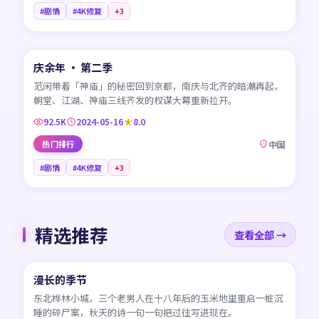
#剧情
#4K修复
+
3
45:26
庆余年 · 第二季
CN
范闲带着「神庙」的秘密回到京都，南庆与北齐的暗潮再起，
朝堂、江湖、神庙三线齐发的权谋大幕重新拉开。
92.5K
2024-05-16
8.0
热门排行
中国
#剧情
#4K修复
+
3
精选推荐
查看全部 →
45:17
漫长的季节
CN
东北桦林小城，三个老男人在十八年后的玉米地里重启一桩沉
睡的碎尸案，秋天的诗一句一句把过往写进现在。