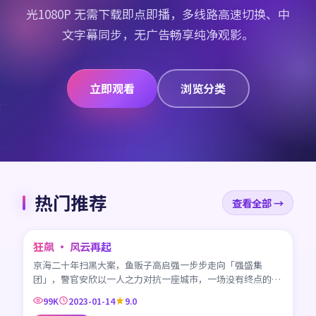
光1080P 无需下载即点即播，多线路高速切换、中
文字幕同步，无广告畅享纯净观影。
立即观看
浏览分类
热门推荐
查看全部 →
45:42
狂飙 · 风云再起
CN
京海二十年扫黑大案，鱼贩子高启强一步步走向「强盛集
团」，警官安欣以一人之力对抗一座城市，一场没有终点的较
量。
99K
2023-01-14
9.0