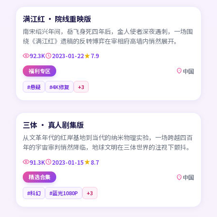
满江红 · 院线重映版
热门
CN
南宋绍兴年间，岳飞身死四年后，金人使者深夜遇刺，一场围
绕《满江红》遗稿的反转博弈在宰相府高墙内悄然展开。
92.3K
2023-01-22
7.9
福利专区
中国
#悬疑
#4K修复
+
3
45:08
三体 · 真人剧集版
热门
CN
从文革年代的红岸基地到当代的纳米物理实验，一场跨越四百
年的宇宙审判悄然降临，地球文明在三体世界的注视下颤抖。
91.3K
2023-01-15
8.7
精选合集
中国
#科幻
#蓝光1080P
+
3
99:19