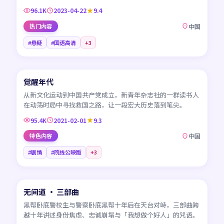
96.1K
2023-04-22
9.4
热门内容
中国
#悬疑
#国语高清
+
3
45:01
觉醒年代
CN
从新文化运动到中国共产党成立，新青年杂志社的一群读书人
在动荡时局中寻找救国之路，让一段宏大历史落到笔尖。
95.4K
2021-02-01
9.3
特色内容
中国
#剧情
#院线公映版
+
3
99:19
无间道 · 三部曲
HK
黑帮卧底警校生与警察卧底黑帮十年后在天台对峙，三部曲跨
越十年讲述身份焦虑、忠诚崩塌与「我想做个好人」的咒语。