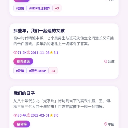
#剧情
#HDR杜比视界
+
3
99:12
那些年，我们一起追的女孩
TW
高中时代精诚中学，七个臭男生与班花沈佳宜之间漫长又笨拙
的告白游戏，多年后的婚礼上一切都有了答案。
71.2K
2011-11-08
8.1
视频资源
台湾
#爱情
#蓝光1080P
+
3
45:48
我们的日子
CN
从八十年代东北「光字片」街坊到当下的高铁车厢，王、傅、
杨三家三代人四十年的市井百态在屋檐下一帧一帧铺展。
50.4K
2023-02-01
8.0
福利榜
中国