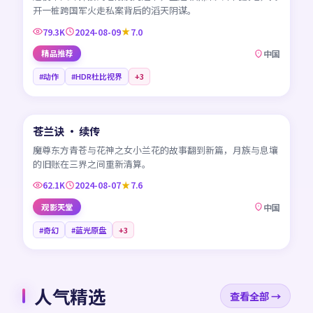
开一桩跨国军火走私案背后的滔天阴谋。
79.3K
2024-08-09
7.0
精品推荐
中国
#动作
#HDR杜比视界
+
3
45:33
苍兰诀 · 续传
NEW
CN
魔尊东方青苍与花神之女小兰花的故事翻到新篇，月族与息壤
的旧账在三界之间重新清算。
62.1K
2024-08-07
7.6
观影天堂
中国
#奇幻
#蓝光原盘
+
3
人气精选
查看全部 →
99:34