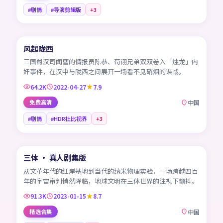
#剧情
#导演剪辑版
+
3
45:44
风起陇西
CN
三国蜀汉司闻曹的情报员陈恭、荀诩兄弟双双卷入「烛龙」内
奸事件，在汉中与陇西之间展开一场看不见硝烟的谍战。
64.2K
2022-04-27
7.9
免费高清
中国
#剧情
#HDR杜比视界
+
3
45:08
三体 · 真人剧集版
CN
从文革年代的红岸基地到当代的纳米物理实验，一场跨越四百
年的宇宙审判悄然降临，地球文明在三体世界的注视下颤抖。
91.3K
2023-01-15
8.7
精选合集
中国