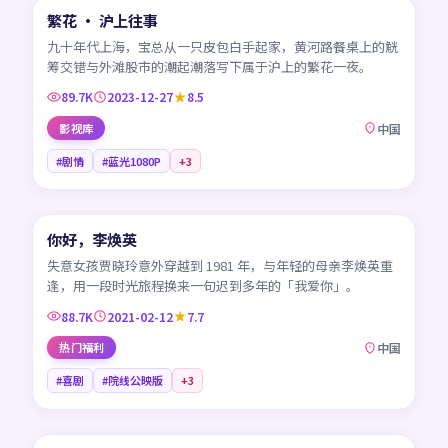
繁花 · 沪上往事
热门
CN
九十年代上海，宝总从一只皮包白手起家，黄河路餐桌上的觥
筹交错与外滩股市的潮起潮落写下属于沪上的繁花一夜。
89.7K
2023-12-27
8.5
影视库
中国
#剧情
#蓝光1080P
+
3
99:08
你好，李焕英
热门
CN
失意女孩贾晓玲意外穿越到 1981 年，与年轻的母亲李焕英重
逢，用一段时光旅程换来一句迟到多年的「我爱你」。
88.7K
2021-02-12
7.7
热门福利
中国
#喜剧
#院线公映版
+
3
99:04