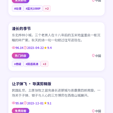
免费影视
中国
#动漫
#蓝光1080P
+
2
45:17
漫长的季节
CN
东北桦林小城，三个老男人在十八年后的玉米地里重启一桩沉
睡的碎尸案，秋天的诗一句一句把过往写进现在。
96.1K
2023-04-22
9.4
热门内容
中国
#悬疑
#国语高清
+
3
99:41
让子弹飞 · 导演剪辑版
CN
民国乱世，土匪张牧之冒充县长进鹅城与恶霸黄四郎周旋，一
场关于子弹、银子与人心的三方博弈在西南山城展开。
95.6K
2023-12-01
9.1
免费观看
中国