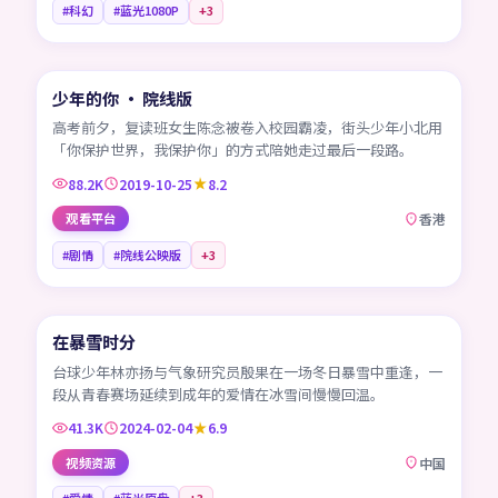
#科幻
#蓝光1080P
+
3
99:04
少年的你 · 院线版
HK
高考前夕，复读班女生陈念被卷入校园霸凌，街头少年小北用
「你保护世界，我保护你」的方式陪她走过最后一段路。
88.2K
2019-10-25
8.2
观看平台
香港
#剧情
#院线公映版
+
3
45:31
在暴雪时分
CN
台球少年林亦扬与气象研究员殷果在一场冬日暴雪中重逢，一
段从青春赛场延续到成年的爱情在冰雪间慢慢回温。
41.3K
2024-02-04
6.9
视频资源
中国