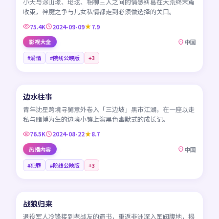
小夭与涂山璟、玱玹、相柳三人之间的情感纠葛在大荒终末篇
收束，神魔之争与儿女私情都走到必须做选择的关口。
75.4K
2024-09-09
7.9
影视大全
中国
#爱情
#院线公映版
+
3
45:57
边水往事
NEW
CN
青年沈星跨境寻舅意外卷入「三边坡」黑市江湖，在一座以走
私与赌博为生的边境小镇上演黑色幽默式的成长记。
76.5K
2024-08-22
8.7
热播内容
中国
#犯罪
#院线公映版
+
3
99:50
战狼归来
NEW
CN
退役军人冷锋接到老战友的遗书，重返非洲深入军阀腹地，揭