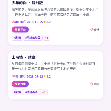
少年的你 · 院线版
热门
HK
高考前夕，复读班女生陈念被卷入校园霸凌，街头少年小北用
「你保护世界，我保护你」的方式陪她走过最后一段路。
88.2K
2019-10-25
8.2
观看平台
香港
#剧情
#院线公映版
+
3
45:18
山海情 · 续章
热门
CN
从西海固到闽宁镇，二十年扶贫长卷的下半场在金滩村翻开，
新一代乡村青年用菌菇与电商续写土地的奇迹。
88.2K
2023-05-12
9.2
福利合集
中国
#剧情
#国语高清
+
3