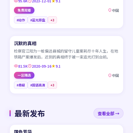
95.6K
2023-12-01
9.1
免费观看
中国
#动作
#蓝光原盘
+
3
45:13
沉默的真相
CN
检察官江阳为一桩偏远县城的留守儿童案耗尽十年人生，在地
铁箱尸案爆发后，迟到的真相终于被一束追光打到台前。
81.5K
2020-09-16
9.1
一区精选
中国
#悬疑
#国语高清
+
3
最新发布
查看全部 →
45:24
国色芳华
NEW
CN