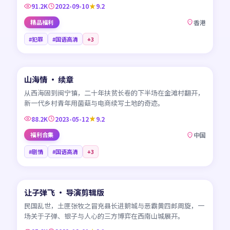
91.2K
2022-09-10
9.2
精品福利
香港
#犯罪
#国语高清
+
3
45:18
山海情 · 续章
CN
从西海固到闽宁镇，二十年扶贫长卷的下半场在金滩村翻开，
新一代乡村青年用菌菇与电商续写土地的奇迹。
88.2K
2023-05-12
9.2
福利合集
中国
#剧情
#国语高清
+
3
99:41
让子弹飞 · 导演剪辑版
CN
民国乱世，土匪张牧之冒充县长进鹅城与恶霸黄四郎周旋，一
场关于子弹、银子与人心的三方博弈在西南山城展开。