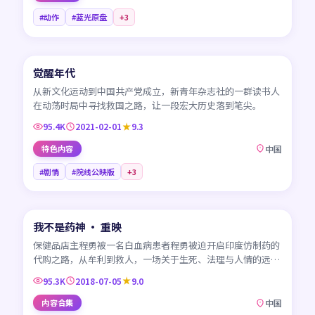
#动作
#蓝光原盘
+
3
45:01
觉醒年代
CN
从新文化运动到中国共产党成立，新青年杂志社的一群读书人
在动荡时局中寻找救国之路，让一段宏大历史落到笔尖。
95.4K
2021-02-01
9.3
特色内容
中国
#剧情
#院线公映版
+
3
99:30
我不是药神 · 重映
CN
保健品店主程勇被一名白血病患者程勇被迫开启印度仿制药的
代购之路，从牟利到救人，一场关于生死、法理与人情的远
征。
95.3K
2018-07-05
9.0
内容合集
中国