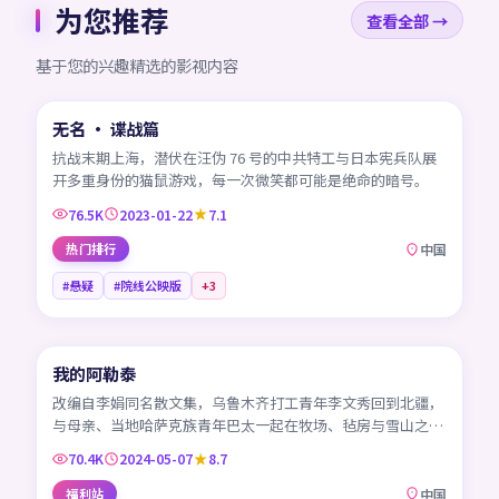
为您推荐
查看全部 →
基于您的兴趣精选的影视内容
99:07
无名 · 谍战篇
CN
抗战末期上海，潜伏在汪伪 76 号的中共特工与日本宪兵队展
开多重身份的猫鼠游戏，每一次微笑都可能是绝命的暗号。
76.5K
2023-01-22
7.1
热门排行
中国
#悬疑
#院线公映版
+
3
45:40
我的阿勒泰
CN
改编自李娟同名散文集，乌鲁木齐打工青年李文秀回到北疆，
与母亲、当地哈萨克族青年巴太一起在牧场、毡房与雪山之间
生活。
70.4K
2024-05-07
8.7
福利站
中国