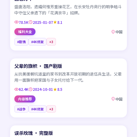
盛唐洛阳，遗孀何惟芳重操花艺，在长安牡丹商行的明争暗斗
中守住父亲遗下的「花满京华」招牌。
78.5K
2025-01-07
8.1
福利大全
中国
#剧情
#4K修复
+
3
45:22
父辈的旗帜 · 国产剧版
NEW
CN
从抗美援朝坑道里的家书到改革开放初期的退伍兵生活，父辈
用一面旗帜把家国与子女托付给下一代。
62.4K
2024-10-01
8.5
内容推荐
中国
#战争
#4K修复
+
3
99:32
误杀玫瑰 · 完整版
NEW
CN