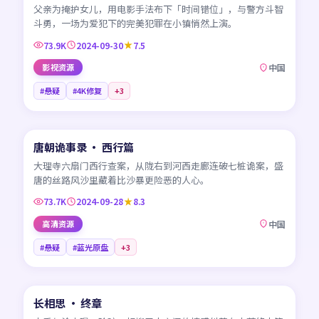
父亲为掩护女儿，用电影手法布下「时间错位」，与警方斗智
斗勇，一场为爱犯下的完美犯罪在小镇悄然上演。
73.9K
2024-09-30
7.5
影视资源
中国
#悬疑
#4K修复
+
3
45:32
唐朝诡事录 · 西行篇
NEW
CN
大理寺六扇门西行查案，从陇右到河西走廊连破七桩诡案，盛
唐的丝路风沙里藏着比沙暴更险恶的人心。
73.7K
2024-09-28
8.3
高清资源
中国
#悬疑
#蓝光原盘
+
3
45:59
长相思 · 终章
NEW
CN