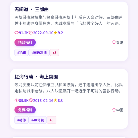
无间道 · 三部曲
热门
HK
黑帮卧底警校生与警察卧底黑帮十年后在天台对峙，三部曲跨
越十年讲述身份焦虑、忠诚崩塌与「我想做个好人」的咒语。
91.2K
2022-09-10
9.2
精品福利
香港
#犯罪
#国语高清
+
3
99:33
红海行动 · 海上突围
热门
CN
蛟龙突击队前往伊维亚共和国撤侨，途中遭遇绑架人质、化武
走私与城市巷战，八人队伍展开一场近乎不可能的营救行动。
89.9K
2018-02-16
8.3
免费福利
中国
#动作
#4K修复
+
3
45:06